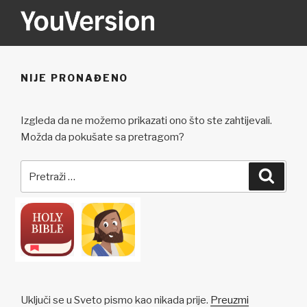
Preskoči
na
sadržaj
YOUVERSION
Seeking God every day.
NIJE PRONAĐENO
Izgleda da ne možemo prikazati ono što ste zahtijevali.
Možda da pokušate sa pretragom?
Pretraži:
Pretra
Uključi se u Sveto pismo kao nikada prije.
Preuzmi