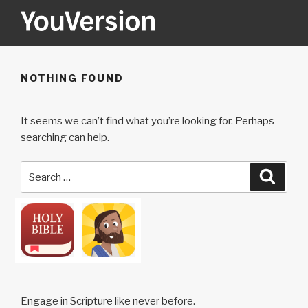
Skip
to
content
YOUVERSION
Seeking God every day.
NOTHING FOUND
It seems we can’t find what you’re looking for. Perhaps
searching can help.
Search
Searc
for:
Engage in Scripture like never before.