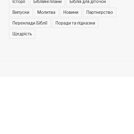
Історії
Біблійні плани
Біблія для діточок
Випуски
Молитва
Новини
Партнерство
Переклади Біблії
Поради та підказки
Щедрість