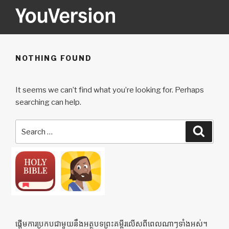
Skip
to
content
YOUVERSION
Seeking God every day.
NOTHING FOUND
It seems we can’t find what you’re looking for. Perhaps
searching can help.
Search
Searc
for:
ផ្ដើមការប្រកបជាមួយនឹងអត្ថបទព្រះគម្ពីរលើសពីពេលណាៗទាំងអស់។