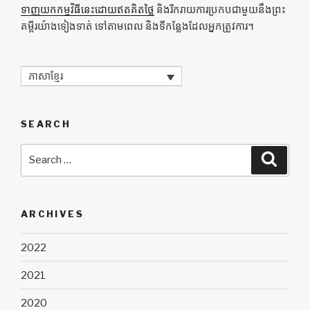
ទាញយកកម្មវិធីនេះដោយឥតគិតថ្លៃ
និងរីករាយការប្រកបជាមួយនឹងព្រះ
គម្ពីរយ៉ាងទៀងទាត់ ទៅតាមពេល និងទីកន្លែងដែលអ្នកត្រូវការ។
ភាសាខ្មែរ
SEARCH
Search
Searc
for:
ARCHIVES
2022
2021
2020