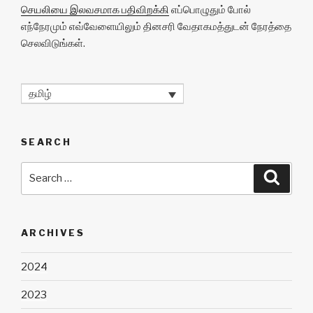
செயலியை இலவசமாக பதிவிறக்கி
எப்பொழுதும் போல்
எந்நேரமும் எவ்வேளையிலும் தினசரி வேதாகமத்துடன் நேரத்தை
செலவிடுங்கள்.
தமிழ்
SEARCH
Search
Searc
for:
ARCHIVES
2024
2023