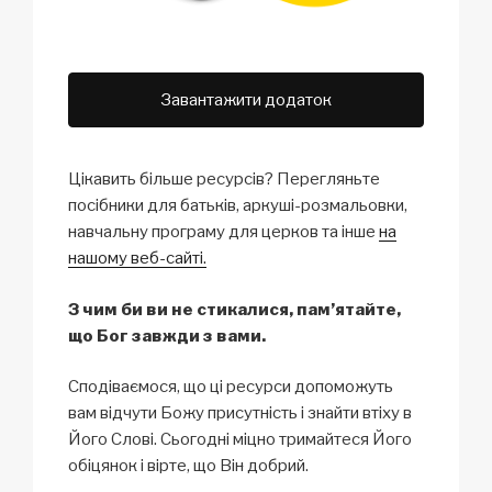
Завантажити додаток
Цікавить більше ресурсів? Перегляньте
посібники для батьків, аркуші-розмальовки,
навчальну програму для церков та інше
на
нашому веб-сайті.
З чим би ви не стикалися, пам’ятайте,
що Бог завжди з вами.
Сподіваємося, що ці ресурси допоможуть
вам відчути Божу присутність і знайти втіху в
Його Слові. Сьогодні міцно тримайтеся Його
обіцянок і вірте, що Він добрий.