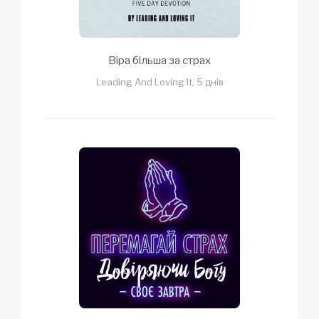
Віра більша за страх
Leading And Loving It, 5 днів