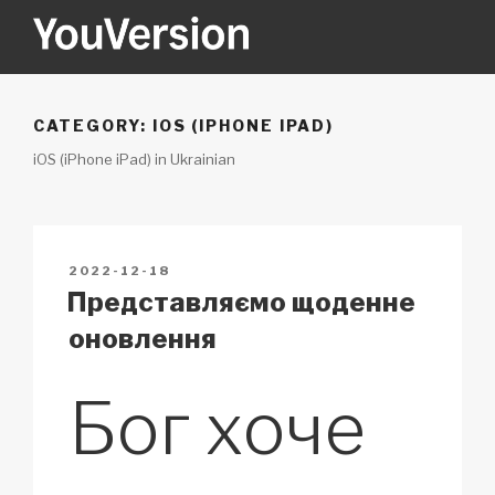
Skip
to
content
YOUVERSION
Seeking God every day.
CATEGORY:
IOS (IPHONE IPAD)
iOS (iPhone iPad) in Ukrainian
POSTED
2022-12-18
ON
Представляємо щоденне
оновлення
Бог хоче