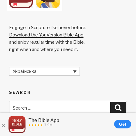
k
Engage in Scripture like never before.
Download the YouVersion Bible App
and enjoy regular time with the Bible,
right when and where you need it.
Українська
SEARCH
Search
Searc
for:
ARCHIVES