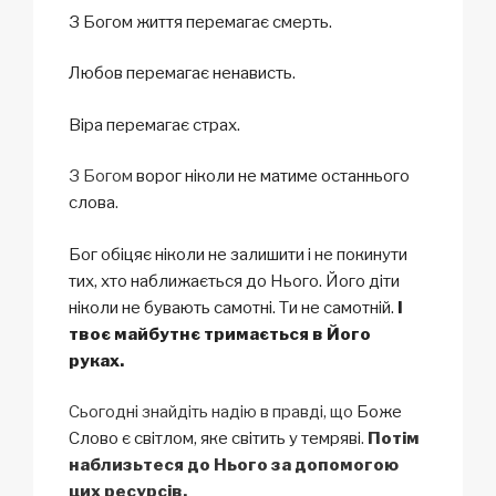
З Богом життя перемагає смерть.
Любов перемагає ненависть.
Віра перемагає страх.
З Богом
ворог ніколи не матиме останнього
слова
.
Бог обіцяє ніколи не залишити і не покинути
тих, хто наближається до Нього.
Його діти
ніколи не бувають самотні. Ти не самотній.
І
твоє майбутнє тримається в Його
руках.
Сьогодні знайдіть надію в правді, що
Боже
Слово є світлом, яке світить у темряві
.
Потім
наблизьтеся до Нього за допомогою
цих ресурсів.