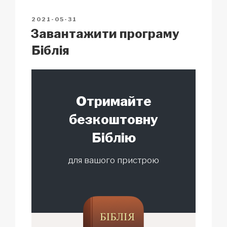
n
o
p
h
POSTED
2021-05-31
k
o
p
at
ON
Завантажити програму
k
Біблія
Отримайте
безкоштовну
Біблію
для вашого пристрою