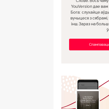
Слове. Вось чам
YouVersion дае вам
Бога: слухайце аўды
вучыцеся з сябрамі, 
інш. Зараз на боль
ў
Спампаваць