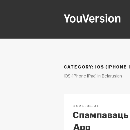
Skip
to
content
YOUVERSI
Seeking God every day.
CATEGORY:
IOS (IPHONE 
iOS (iPhone iPad) in Belarusian
POSTED
2021-05-31
ON
Спампаваць 
App