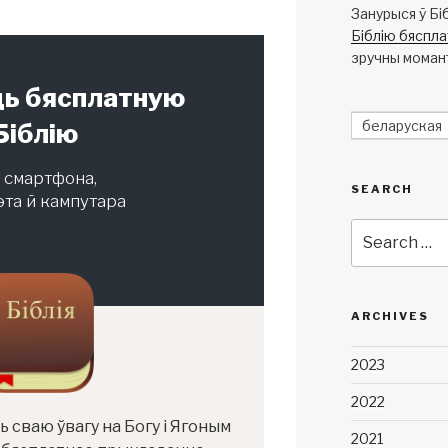
Занурыся ў Біб
Біблію бяспла
зручны моман
ь бясплатную
беларуская
Біблію
 смартфона,
SEARCH
та й кампутара
Search
for:
ARCHIVES
2023
2022
сваю ўвагу на Богу і Ягоным
2021