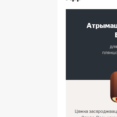
Атрымац
для
пляншэ
Цяжка засяроджваць 