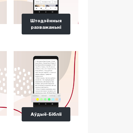
Штодзённыя
разважаньні
Аўдыё-Бібліі