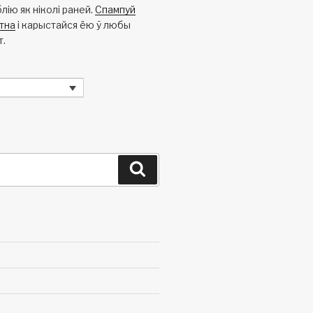
лію як ніколі раней.
Спампуй
тна
і карыстайся ёю ў любы
т.
Search