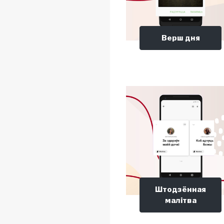
Верш дня
Штодзённая
малітва