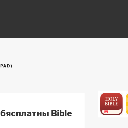
ON
IPAD)
бясплатны Bible