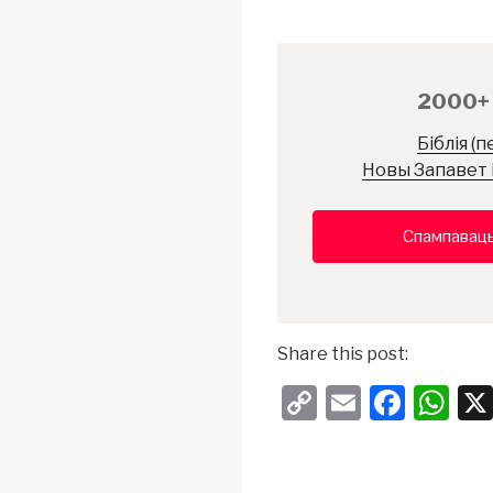
2000+ в
Біблія (п
Новы Запавет і
Спампаваць
Share this post:
C
E
F
W
o
m
a
h
p
ail
c
at