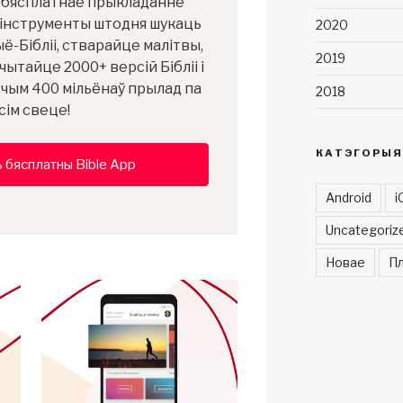
у бясплатнае прыкладанне
 інструменты штодня шукаць
2020
ё-Бібліі, стварайце малітвы,
2019
чытайце 2000+ версій Бібліі і
ш чым 400 мільёнаў прылад па
2018
сім свеце!
КАТЭГОРЫЯ
 бясплатны Bible App
Android
i
Uncategoriz
Новае
Пл