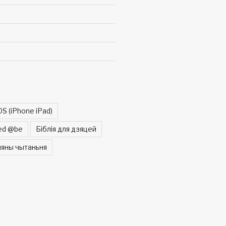
OS (iPhone iPad)
ed @be
Біблія для дзяцей
яны чытаньня