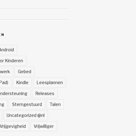
ËN
Android
oor Kinderen
lwerk
Gebed
Pad)
Kindle
Leesplannen
ndersteuning
Releases
ng
Stemgestuurd
Talen
Uncategorized @nl
Vrijgevigheid
Vrijwilliger