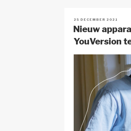
n
o
p
k
o
p
GEPLAATST
25 DECEMBER 2021
k
OP
Nieuw appara
YouVersion te