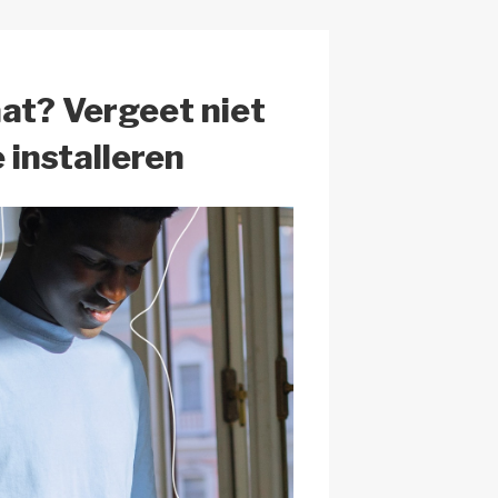
h
at
at? Vergeet niet
 installeren