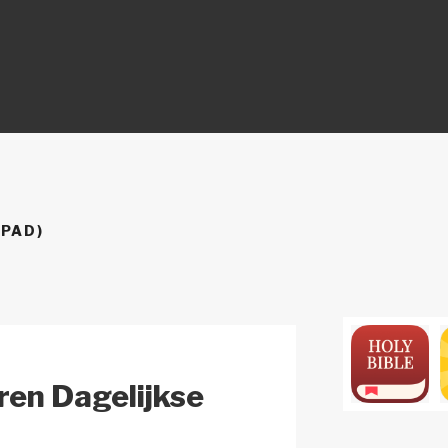
ON
IPAD)
ren Dagelijkse