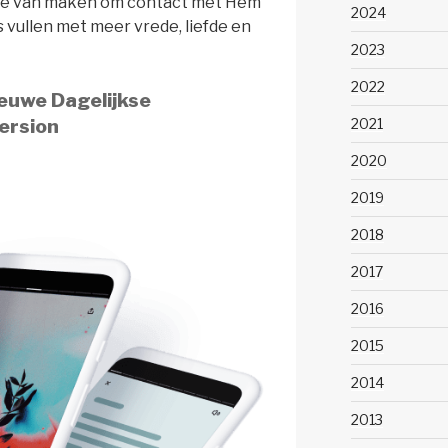
te van maken om contact met Hem
2024
s vullen met meer vrede, liefde en
2023
2022
euwe Dagelijkse
ersion
2021
2020
2019
2018
2017
2016
2015
2014
2013