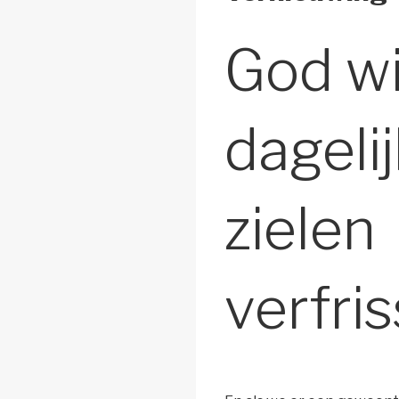
God wi
dageli
zielen
verfri