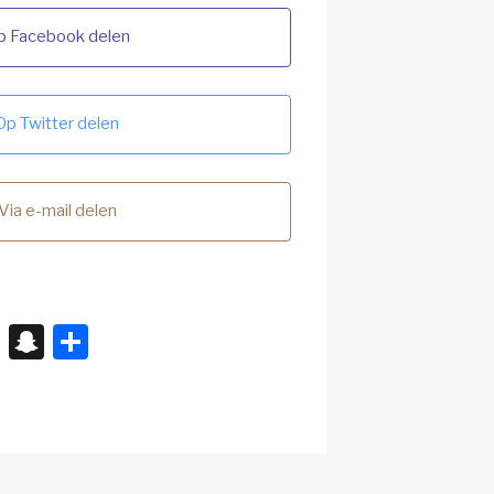
p Facebook delen
Op Twitter delen
Via e-mail delen
X
S
D
n
el
a
e
p
n
c