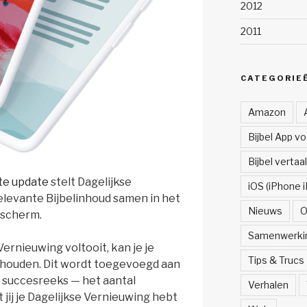
2012
2011
CATEGORIE
Amazon
Bijbel App v
Bijbel vertaa
te update
stelt Dagelijkse
iOS (iPhone i
elevante Bijbelinhoud samen in het
Nieuws
O
tscherm.
Samenwerki
ernieuwing voltooit, kan je je
Tips & Trucs
jhouden. Dit wordt toegevoegd aan
g succesreeks — het aantal
Verhalen
jij je Dagelijkse Vernieuwing hebt