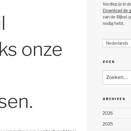
Verdiep je in d
Download de g
l
van de Bijbel, 
nodig hebt.
jks onze
Nederlands
ZOEK
Zoeken
naar:
ssen.
ARCHIVES
2026
2025