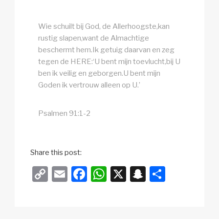
Wie schuilt bij God, de Allerhoogste,kan
rustig slapen,want de Almachtige
beschermt hem.Ik getuig daarvan en zeg
tegen de HERE:‘U bent mijn toevlucht,bij U
ben ik veilig en geborgen.U bent mijn
Goden ik vertrouw alleen op U.’
Psalmen 91:1-2
Share this post:
C
E
F
W
X
S
D
o
m
a
h
n
el
p
ail
c
at
a
e