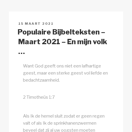
y
e
s
p
n
Li
b
A
c
n
o
p
h
GEPLAATST
15 MAART 2021
k
o
p
at
OP
Populaire Bijbelteksten –
k
Maart 2021 – En mijn volk
…
Want God geeft ons niet een lafhartige
geest, maar een sterke geest vol liefde en
bedachtzaamheid.
2 Timotheüs 1:7
Als Ik de hemel sluit zodat er geen regen
valt of als Ik de sprinkhanenzwermen
beveel dat zij al uw oogsten moeten