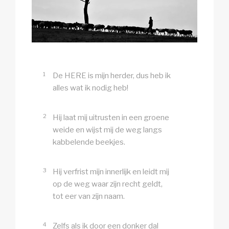
1
De HERE is mijn herder, dus heb ik
alles wat ik nodig heb!
2
Hij laat mij uitrusten in een groene
weide en wijst mij de weg langs
kabbelende beekjes.
3
Hij verfrist mijn innerlijk en leidt mij
op de weg waar zijn recht geldt,
tot eer van zijn naam.
4
Zelfs als ik door een donker dal