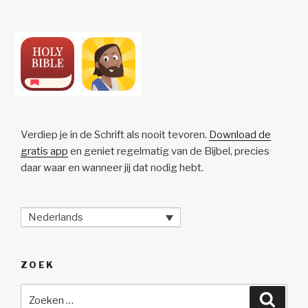
y
e
s
p
n
Li
b
A
c
n
o
p
h
k
o
p
at
k
Verdiep je in de Schrift als nooit tevoren.
Download de
gratis app
en geniet regelmatig van de Bijbel, precies
daar waar en wanneer jij dat nodig hebt.
Nederlands
ZOEK
Zoeken
Zoeke