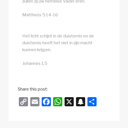
zullen zij uw hemelse Vader eren.
Mattheüs 5:14-16
Het licht schijnt in de duisternis en de
duisternis heeft het niet in zijn macht
kunnen krijgen.
Johannes 1:5
Share this post:
C
E
F
W
X
S
D
o
m
a
h
n
el
p
ail
c
at
a
e