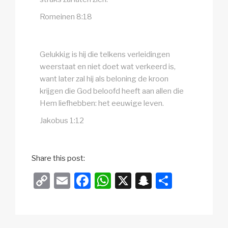
Romeinen 8:18
Gelukkig is hij die telkens verleidingen
weerstaat en niet doet wat verkeerd is,
want later zal hij als beloning de kroon
krijgen die God beloofd heeft aan allen die
Hem liefhebben: het eeuwige leven.
Jakobus 1:12
Share this post:
C
E
F
W
X
S
D
o
m
a
h
n
el
p
ail
c
at
a
e