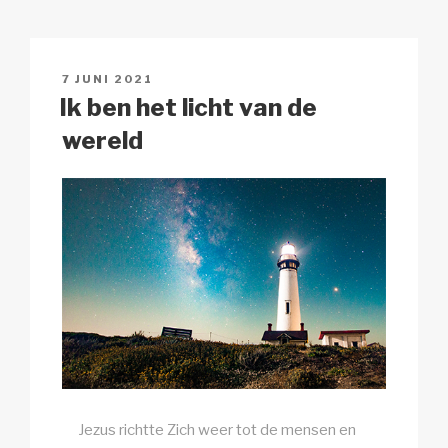
y
e
s
p
n
Li
b
A
c
n
o
p
h
GEPLAATST
7 JUNI 2021
k
o
p
at
OP
Ik ben het licht van de
k
wereld
Jezus richtte Zich weer tot de mensen en