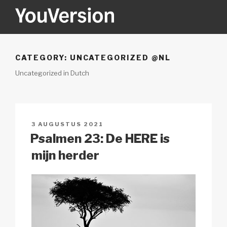
Naar
de
inhoud
YOUVERSION
Seeking God every day.
springen
CATEGORY:
UNCATEGORIZED @NL
Uncategorized in Dutch
GEPLAATST
3 AUGUSTUS 2021
OP
Psalmen 23: De HERE is
mijn herder