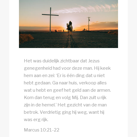
Het was duidelijk zichtbaar dat Jezus
genegenheid had voor deze man. Hij keek
hem aan en zei: ‘Er is één ding dat u niet
hebt gedaan. Ga naar huis, verkoop alles
wat u hebt en geef het geld aan de armen.
Kom dan terug en volg Mij. Dan zult u rijk
zijn in de hemel.’ Het gezicht van de man
betrok. Verdrietig ging hij weg, want hij
was erg rijk.
Marcus 10:21-22