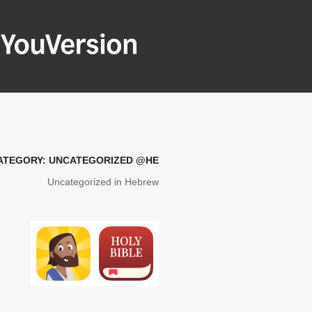
ילוג
תוכן
YOUVERSION
Seeking God every day.
ATEGORY:
UNCATEGORIZED @HE
Uncategorized in Hebrew