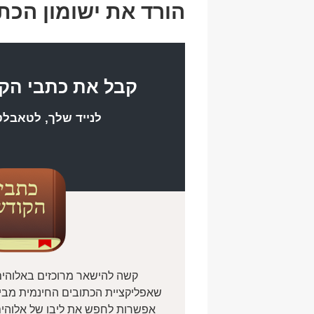
k
ב
הורד את ישומון הכת
קבל את כתבי הק
לנייד שלך, לטאבל
קשה להישאר מרוכזים באלוהים 
אפשרות לחפש את ליבו של אלוהים כ