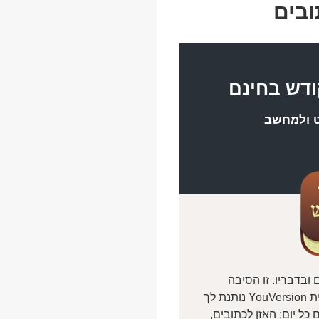
ובים
ודש בחינם
ט ולמחשב
ובדבריו. זו הסיבה
שאפליקציית הכתובים החינמית מבית YouVersion נותנת לך
ל יום: האזן לכתובים,