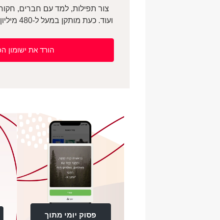
ועוד. כעת מותקן במעל ל-480 מיליון מכשירים ברחבי העולם!
הורד את ישומון ה
פסוק יומי מתוך