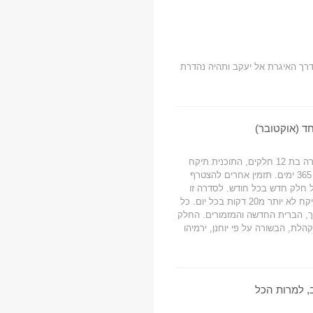
דרך האיגרת אל יעקב ותהיה נהדרת
ד (אוקטובר)
זהו החלק העשירי מתוך הסדרה בת 12 חלקים, התוכנית תיקח
אותך דרך כל הכתובים בתוך 365 ימים. תזמין אחרים להצטרף
חלק חדש בכל חודש. לסדרה זו
ניתן להאזין באודיו – האזנה תיקח לא יותר מ20 דקות בכל יום. כל
ך, הברית החדשה והמזמורים. החלק
הלת, הבשורה על פי יוחנן, ירמיהו
, למרות הכל