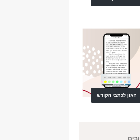
האזן לכתבי הקודש
בים