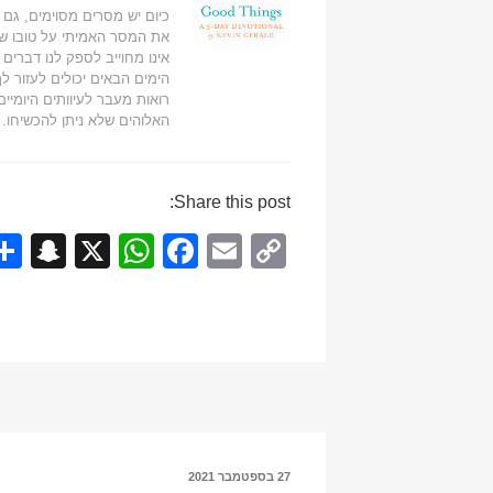
כיום יש מסרים מסוימים, גם 
את המסר האמיתי על טובו ש
אינו מחוייב לספק לנו דברים
הימים הבאים יכולים לעזור 
רואות מעבר לעיוותים היומיים
האלוהים שלא ניתן להכשיחו.
Share this post:
S
X
W
F
E
C
n
h
a
m
o
a
at
c
ail
p
p
s
e
y
c
A
b
Li
h
p
o
n
at
p
o
k
פורסם
27 בספטמבר 2021