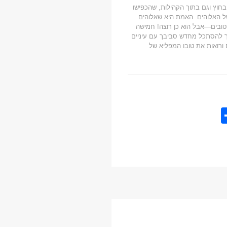
בחוץ וגם בתוך הקהילות, שהכפישו
ל האלוהים. האמת היא שאלוהים
 טובים—אבל הוא כן רוצה! חמישה
לך להסתכל מחדש סביבך עם עיניים
 ורואות את טובו המפליא של
S
h
ar
e