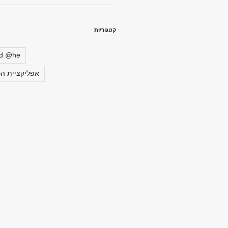
קטגוריות
ed @he
אפליקציית הכ