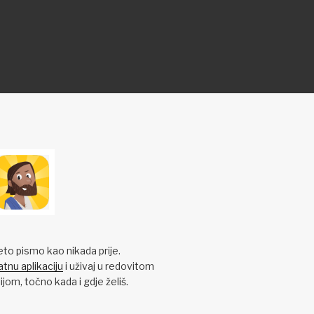
eto pismo kao nikada prije.
tnu aplikaciju
i uživaj u redovitom
jom, točno kada i gdje želiš.