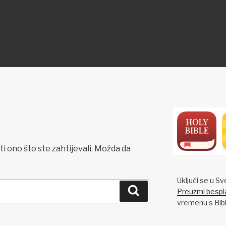
ON
i ono što ste zahtijevali. Možda da
Uključi se u Sv
Pretraži
Preuzmi bespla
vremenu s Bibli