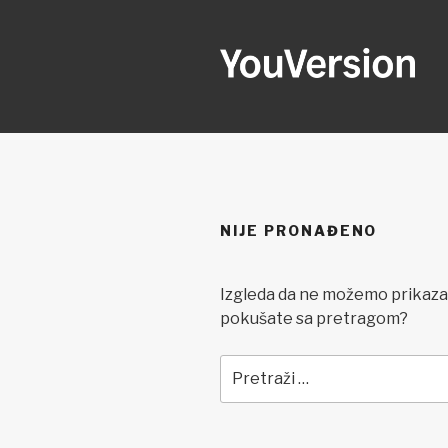
Preskoči
na
sadržaj
YOUVERSI
Seeking God every day.
NIJE PRONAĐENO
Izgleda da ne možemo prikazat
pokušate sa pretragom?
Pretraži: