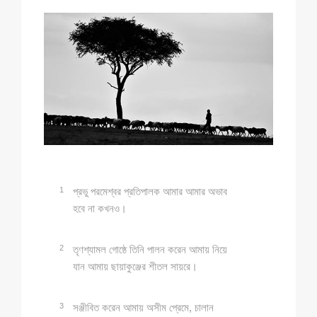
1
প্রভু পরমেশ্বর প্রতিপালক আমার আমার অভাব
হবে না কখনও।
2
তৃণশ্যামল গোষ্ঠে তিনি পালন করেন আমায় নিয়ে
যান আমায় ছায়াকুঞ্জের শীতল সায়রে।
3
সঞ্জীবিত করেন আমায় অসীম প্রেমে, চালান