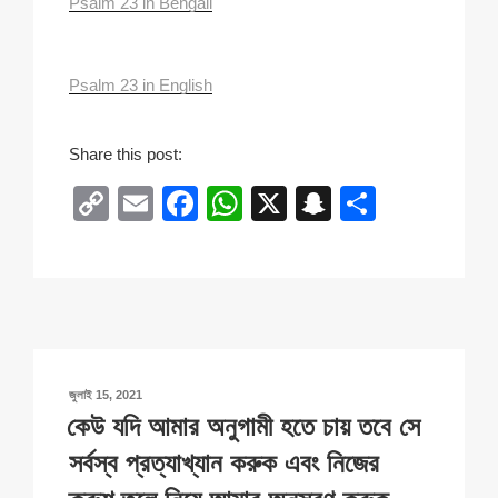
Psalm 23 in Bengali
Psalm 23 in English
Share this post:
C
E
F
W
X
S
S
o
m
a
h
n
h
p
ail
c
at
a
ar
y
e
s
p
e
Li
b
A
c
n
o
p
h
POSTED
জুলাই 15, 2021
k
o
p
at
ON
কেউ যদি আমার অনুগামী হতে চায় তবে সে
k
সর্বস্ব প্রত্যাখ্যান করুক এবং নিজের