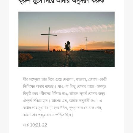
ক্রুশ তুলে নিয়ে আমার অনুসরণ করুক
যীশু সস্নেহে তার দিকে চেয়ে দেখলেন, বললেন, তোমার একটি
জিনিষের অভাব রয়েছে। যাও, যা কিছু তোমার আছে, সমস্ত
বিক্রী করে গরীবদের বিলিয়ে দাও, তাহলে স্বর্গে তোমার জন্য
ঐশ্বর্য সঞ্চিত হবে। তারপর এস, আমার অনুগামী হও। এ
কথায় তার মুখ বিষণ্ণ হয়ে উঠল, ক্ষুণ্ণ মনে সে চলে গেল,
কারণ তার প্রচুর ধন-সম্পত্তি ছিল।
মার্ক 10:21-22