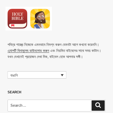
Li
b
A
c
n
o
p
h
k
o
p
at
k
পবিত্র শাস্ত্রে নিজেকে এমনভাবে নিমগ্ন করুন যেমনটা আগে কখনো করেননি।
এ্যাপটি বিনামূল্যে ডাউনলোড করুন
এবং নিয়মিত বাইবেলের সাথে সময় কাটান।
যখন যেখানেই প্রয়োজন দেখা দিক, বাইবেল হোক আপনার সঙ্গী।
বাঙালি
SEARCH
Search
Search
for: