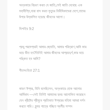
অন্ধকারে বিচরণ করত যে জাতি,সেই জাতি দেখেছে এক
মহাদীপ্তি,যারা বাস করত মৃত্যুর বিভীষিকাঘেরা দেশে,তাদের
উপরে উদ্ভাসিত হয়েছে জীবনের আলো।
যিশাইয় 9:2
প্রভু পরমেশ্বরই আমার জ্যোতি, আমার পরিত্রাণ,আমি কার
ভয়ে ভীত হব?তিনিই আমার জীবনের আশ্রয়দুর্গ,কার ভয়ে
শঙ্কিত হব আমি?
গীতসংহিতা 27:1
কারণ ঈশ্বর, যিনি বলেছিলেন, অন্ধকারে হোক আলোর
আর্বিভাব —সেই তিনিই আমাদের হৃদয় আলোকিত করেছেন
যেন খ্রীষ্টের শ্রীমুখে প্রতিভাত ঈশ্বরের মহিমা আমরা দর্শন
করতে পারি। মৃন্ময় পাত্রে গচ্ছিত স্বর্গীয় সম্পদ