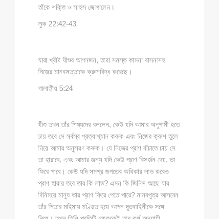
তাঁকে শক্তি ও সাহস জোগালেন।
লুক 22:42-43
যারা খ্রীষ্ট যীশুর আপনজন, তারা সমস্ত কামনা বাসনাসহ
নিজের মানবসত্তাকে ক্রুশবিদ্ধ করেছে।
গালাতীয় 5:24
যীশু তখন তাঁর শিষ্যদের বললেন, কেউ যদি আমার অনুগামী হতে
চায় তবে সে সর্বস্ব প্রত্যাখ্যান করুক এবং নিজের ক্রুশ তুলে
নিয়ে আমার অনুসরণ করুক। যে নিজের প্রাণ বাঁচাতে চায় সে
তা হারাবে, এবং আমার জন্য যদি কেউ প্রাণ বিসর্জন দেয়, তা
ফিরে পাবে। কেউ যদি সমগ্র জগতের অধিকার লাভ করেও
প্রাণ হারায় তবে তার কি লাভ? এমন কি জিনিস আছে যার
বিনিময়ে মানুষ তার প্রাণ ফিরে পেতে পারে? মানবপুত্র আসবেন
তাঁর পিতার মহিমায় মণ্ডিত হয়ে আপন দূতবাহিনীকে সঙ্গে
নিয়ে। তখন তিনি প্রতিটি লোককেই তার কর্ম অনুযায়ী