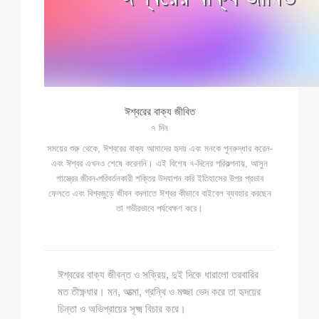
ঈশ্বরের বাক্য জীবিত
৭ দিন
সময়ের শুরু থেকে, ঈশ্বরের বাক্য আমাদের হৃদয় এবং মনকে পুনরুদ্ধার করেন-
এবং ঈশ্বর এখনও শেষে করেননি। এই বিশেষ ৭-দিনের পরিকল্পনায়, আসুন
শাস্ত্রের জীবন-পরিবর্তনকারী শক্তির উদযাপন করি ইতিহাসের উপর প্রভাব
ফেলতে এবং বিশ্বজুড়ে জীবন বদলাতে ঈশ্বর কীভাবে বাইবেল ব্যবহার করছেন
তা গভীরভাবে পর্যবেক্ষণ করে।
ঈশ্বরের বাক্য জীবন্ত ও সক্রিয়, দুই দিকে ধারালো তরবারির
মত তীক্ষ্ণধার। মন, আত্মা, গ্রন্থি ও মজ্জা ভেদ করে তা হৃদয়ের
চিন্তা ও অভিপ্রায়ের সূক্ষ্ম বিচার করে।