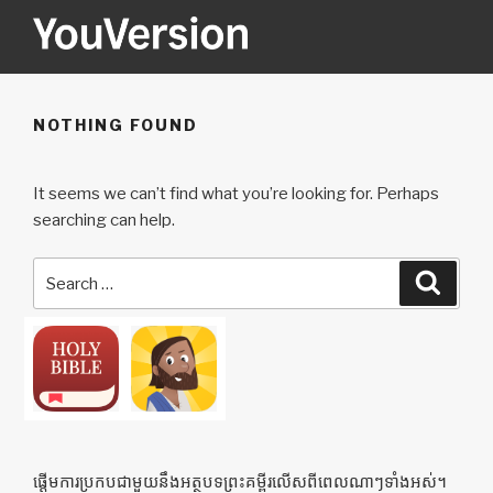
Skip
to
content
YOUVERSION
Seeking God every day.
NOTHING FOUND
It seems we can’t find what you’re looking for. Perhaps
searching can help.
Search
Searc
for:
ផ្ដើមការប្រកបជាមួយនឹងអត្ថបទព្រះគម្ពីរលើសពីពេលណាៗទាំងអស់។