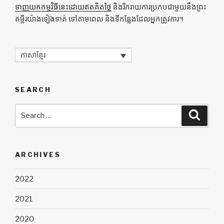
ទាញយកកម្មវិធីនេះដោយឥតគិតថ្លៃ
និងរីករាយការប្រកបជាមួយនឹងព្រះ
គម្ពីរយ៉ាងទៀងទាត់ ទៅតាមពេល និងទីកន្លែងដែលអ្នកត្រូវការ។
ភាសាខ្មែរ
SEARCH
Search
Searc
for:
ARCHIVES
2022
2021
2020