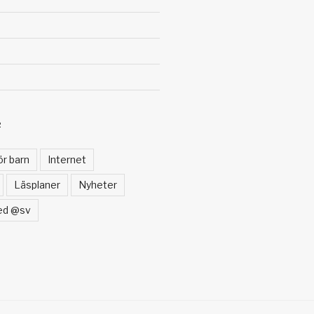
R
ör barn
Internet
Läsplaner
Nyheter
ed @sv