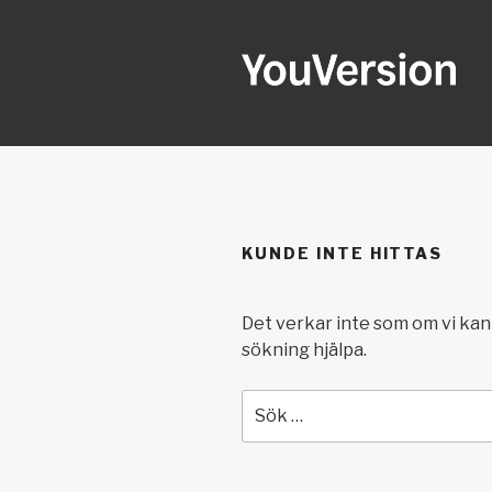
Hoppa
till
innehåll
YOUVERSI
Seeking God every day.
KUNDE INTE HITTAS
Det verkar inte som om vi kan 
sökning hjälpa.
Sök
efter: