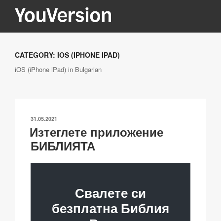
Напред
към
съдържанието
YOUVERSION
Seeking God every day.
CATEGORY:
IOS (IPHONE IPAD)
iOS (iPhone iPad) in Bulgarian
ПУБЛИКУВАНО
31.05.2021
Изтеглете приложение
НА
БИБЛИЯТА
Свалете си
безплатна Библия