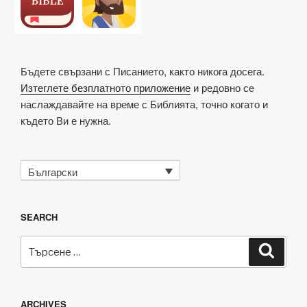
k
o
p
at
k
Бъдете свързани с Писанието, както никога досега.
Изтеглете безплатното приложение
и редовно се
наслаждавайте на време с Библията, точно когато и
където Ви е нужна.
Български
SEARCH
Търсене
Търсе
за:
ARCHIVES