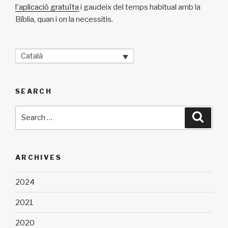
l'aplicació gratuïta
i gaudeix del temps habitual amb la
Bíblia, quan i on la necessitis.
Català
SEARCH
Search
Searc
for:
ARCHIVES
2024
2021
2020