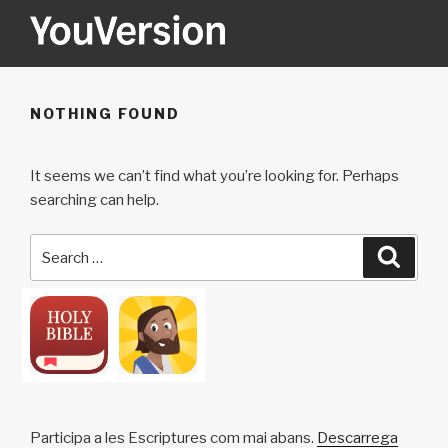
Skip
to
content
YOUVERSION
Seeking God every day.
NOTHING FOUND
It seems we can’t find what you’re looking for. Perhaps
searching can help.
Search
Searc
for:
Participa a les Escriptures com mai abans.
Descarrega