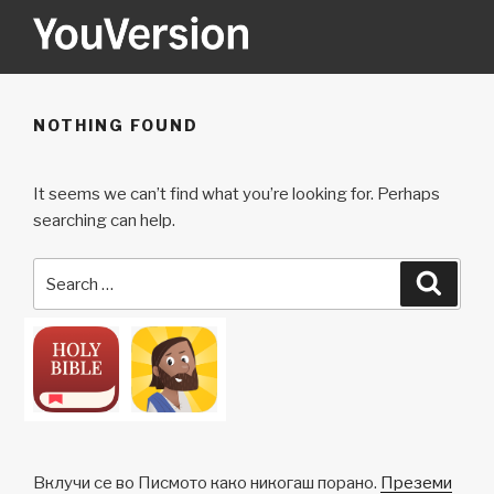
Skip
to
content
YOUVERSION
Seeking God every day.
NOTHING FOUND
It seems we can’t find what you’re looking for. Perhaps
searching can help.
Search
Searc
for:
Вклучи се во Писмото како никогаш порано.
Преземи