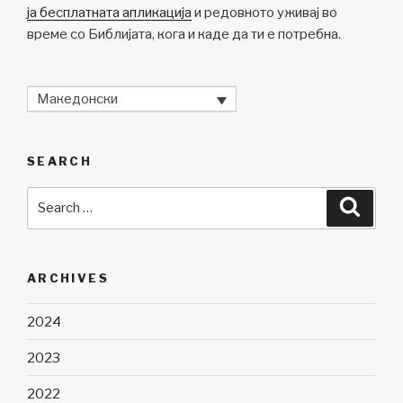
ја бесплатната апликација
и редовното уживај во
време со Библијата, кога и каде да ти е потребна.
Македонски
SEARCH
Search
Searc
for:
ARCHIVES
2024
2023
2022