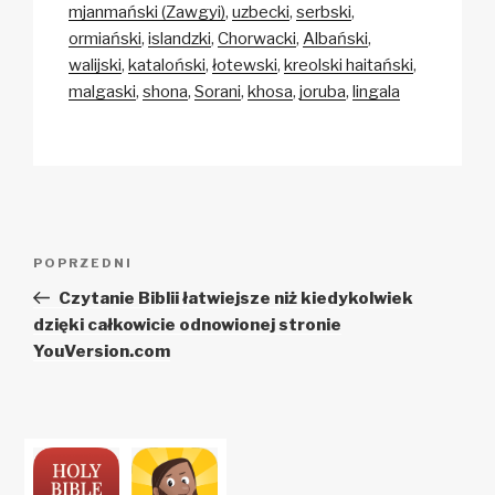
mjanmański (Zawgyi)
uzbecki
serbski
ormiański
islandzki
Chorwacki
Albański
walijski
kataloński
łotewski
kreolski haitański
malgaski
shona
Sorani
khosa
joruba
lingala
Zobacz
Poprzedni
POPRZEDNI
wpisy
wpis
Czytanie Biblii łatwiejsze niż kiedykolwiek
dzięki całkowicie odnowionej stronie
YouVersion.com