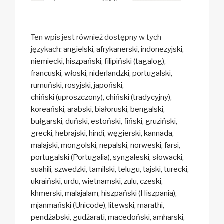
Ten wpis jest również dostępny w tych
językach:
angielski
afrykanerski
indonezyjski
niemiecki
hiszpański
filipiński (tagalog)
francuski
włoski
niderlandzki
portugalski
rumuński
rosyjski
japoński
chiński (uproszczony)
chiński (tradycyjny)
koreański
arabski
białoruski
bengalski
bułgarski
duński
estoński
fiński
gruziński
grecki
hebrajski
hindi
węgierski
kannada
malajski
mongolski
nepalski
norweski
farsi
portugalski (Portugalia)
syngaleski
słowacki
suahili
szwedzki
tamilski
telugu
tajski
turecki
ukraiński
urdu
wietnamski
zulu
czeski
khmerski
malajalam
hiszpański (Hiszpania)
mjanmański (Unicode)
litewski
marathi
pendżabski
gudżarati
macedoński
amharski