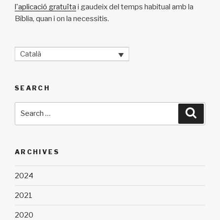
l'aplicació gratuïta
i gaudeix del temps habitual amb la
Bíblia, quan i on la necessitis.
Català
SEARCH
Search
Searc
for:
ARCHIVES
2024
2021
2020