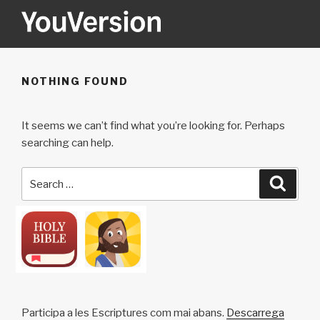
Skip
to
content
YOUVERSION
Seeking God every day.
NOTHING FOUND
It seems we can’t find what you’re looking for. Perhaps
searching can help.
Search
Searc
for:
Participa a les Escriptures com mai abans.
Descarrega