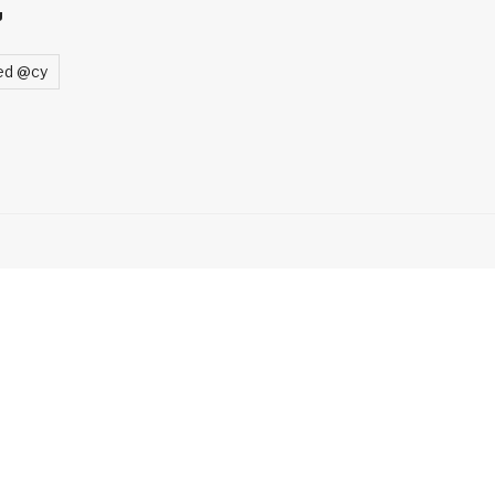
U
ed @cy