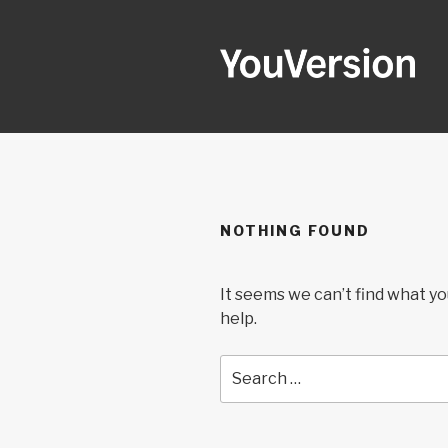
Skip
to
content
YOUVERSI
Seeking God every day.
NOTHING FOUND
It seems we can’t find what yo
help.
Search
for: