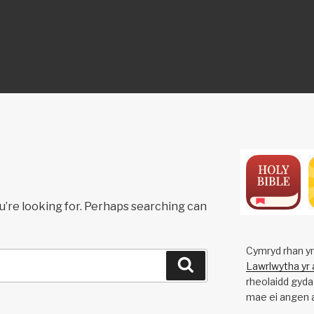
ON
u’re looking for. Perhaps searching can
Cymryd rhan yn 
Search
Lawrlwytha yr 
rheolaidd gyda'
mae ei angen a