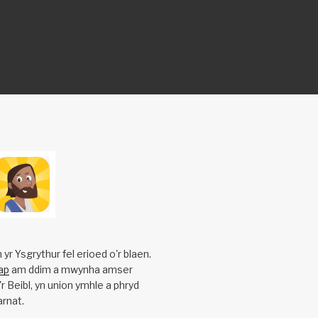
yr Ysgrythur fel erioed o'r blaen.
ap
am ddim a mwynha amser
r Beibl, yn union ymhle a phryd
rnat.