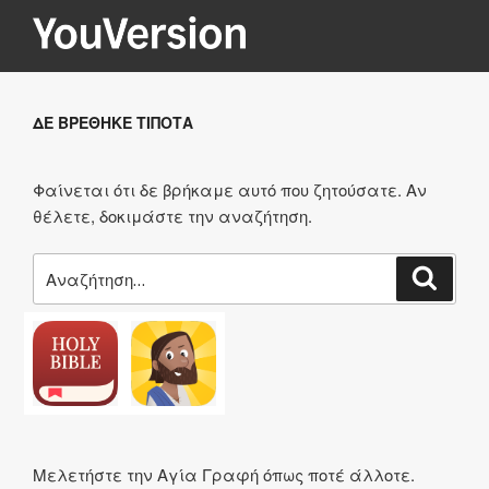
Μετάβαση
στο
περιεχόμενο
YOUVERSION
Seeking God every day.
ΔΕ ΒΡΈΘΗΚΕ ΤΊΠΟΤΑ
Φαίνεται ότι δε βρήκαμε αυτό που ζητούσατε. Αν
θέλετε, δοκιμάστε την αναζήτηση.
Αναζήτηση
Αναζή
για:
Μελετήστε την Αγία Γραφή όπως ποτέ άλλοτε.