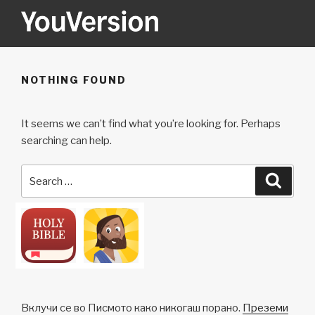
Skip
to
content
YOUVERSION
Seeking God every day.
NOTHING FOUND
It seems we can’t find what you’re looking for. Perhaps
searching can help.
Search
Searc
for:
Вклучи се во Писмото како никогаш порано.
Преземи