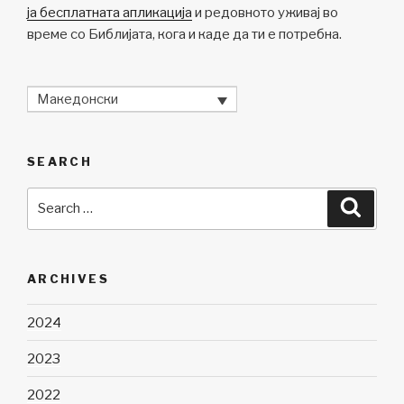
ја бесплатната апликација
и редовното уживај во
време со Библијата, кога и каде да ти е потребна.
Македонски
SEARCH
Search
Searc
for:
ARCHIVES
2024
2023
2022