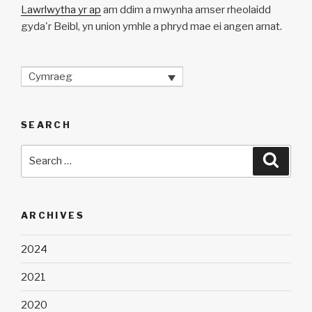
Lawrlwytha yr ap
am ddim a mwynha amser rheolaidd
gyda'r Beibl, yn union ymhle a phryd mae ei angen arnat.
Cymraeg
SEARCH
Search
Searc
for:
ARCHIVES
2024
2021
2020