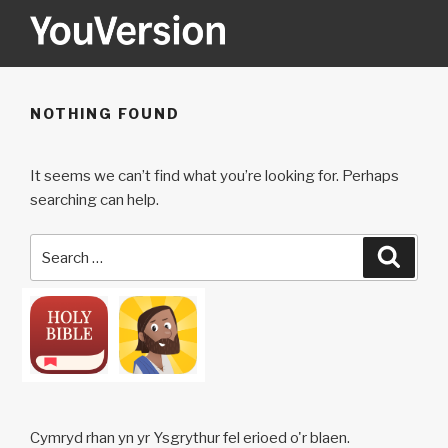
Skip
to
content
YOUVERSION
Seeking God every day.
NOTHING FOUND
It seems we can’t find what you’re looking for. Perhaps
searching can help.
Search
Searc
for:
Cymryd rhan yn yr Ysgrythur fel erioed o'r blaen.