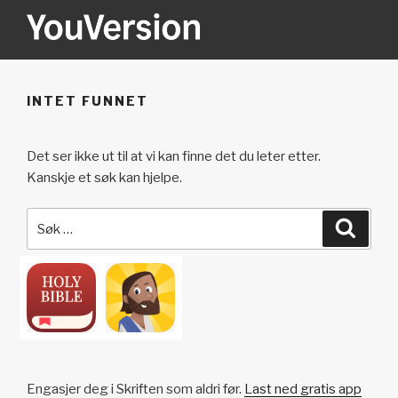
Gå
til
innhold
YOUVERSION
Seeking God every day.
INTET FUNNET
Det ser ikke ut til at vi kan finne det du leter etter.
Kanskje et søk kan hjelpe.
Søk
Søk
etter:
Engasjer deg i Skriften som aldri før.
Last ned gratis app