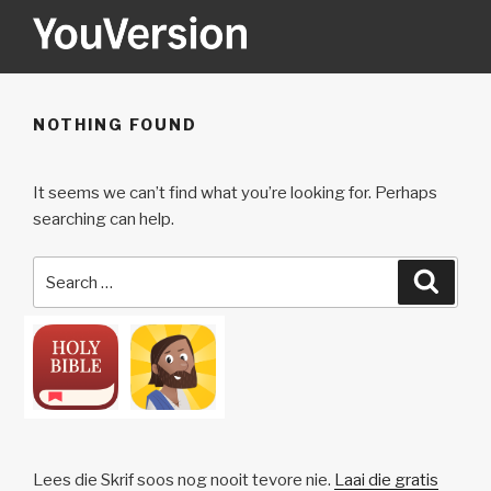
Skip
to
content
YOUVERSION
Seeking God every day.
NOTHING FOUND
It seems we can’t find what you’re looking for. Perhaps
searching can help.
Search
Searc
for:
Lees die Skrif soos nog nooit tevore nie.
Laai die gratis