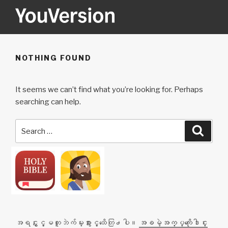
Skip
to
content
YOUVERSION
Seeking God every day.
NOTHING FOUND
It seems we can’t find what you’re looking for. Perhaps
searching can help.
Search
Searc
for:
အရင္ႏွင့္မတူဘဲက်မ္းစာႏွင့္ထိေတြ႕ပါ။
အခမဲ့အက္ပ္ကိုေဒါင္း