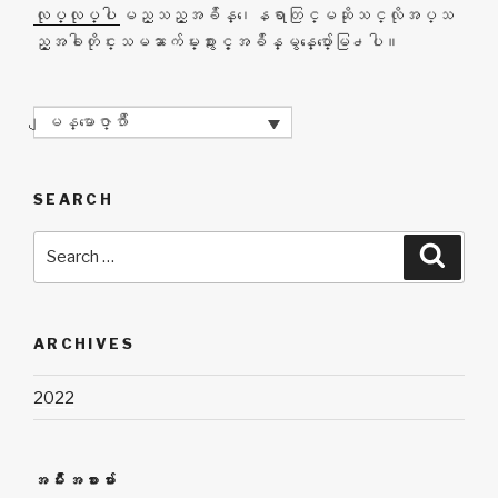
လုပ္လုပ္ပါ
မည္သည့္အခ်ိန္၊ေနရာတြင္မဆိုသင္လိုအပ္သ
ည့္အခါတိုင္းသမၼာက်မ္းစာႏွင့္အခ်ိန္မွန္ေပ်ာ္ေမြ႕ပါ။
ျမန္မာေဇာ္ဂ်ီာ
SEARCH
Search
Searc
for:
ARCHIVES
2022
အမ်ိဳးအစားမ်ား