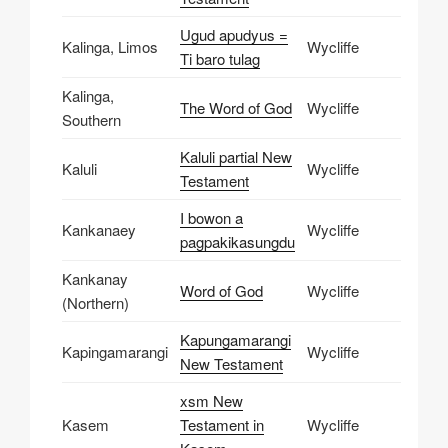
Ugud apudyus =
Kalinga, Limos
Wycliffe
Ti baro tulag
Kalinga,
The Word of God
Wycliffe
Southern
Kaluli partial New
Kaluli
Wycliffe
Testament
I bowon a
Kankanaey
Wycliffe
pagpakikasungdu
Kankanay
Word of God
Wycliffe
(Northern)
Kapungamarangi
Kapingamarangi
Wycliffe
New Testament
xsm New
Kasem
Testament in
Wycliffe