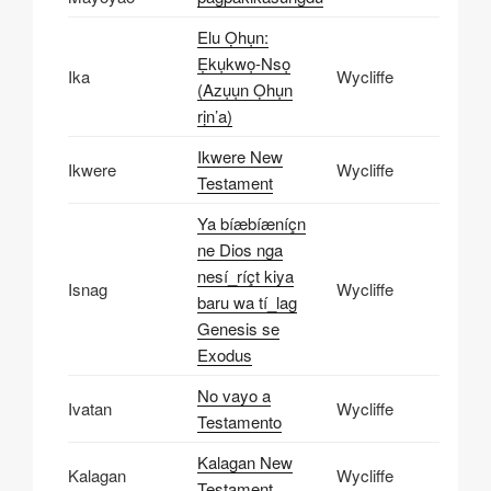
Elu Ọhụn:
Ẹkụkwọ-Nsọ
Ika
Wycliffe
(Azụụn Ọhụn
rịn’a)
Ikwere New
Ikwere
Wycliffe
Testament
Ya bíæbíæníçn
ne Dios nga
nesí_ríçt kiya
Isnag
Wycliffe
baru wa tí_lag
Genesis se
Exodus
No vayo a
Ivatan
Wycliffe
Testamento
Kalagan New
Kalagan
Wycliffe
Testament