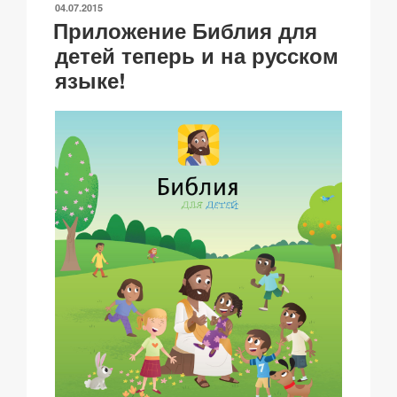
ОПУБЛИКОВАНО
04.07.2015
k
o
p
at
ть
Приложение Библия для
k
детей теперь и на русском
языке!