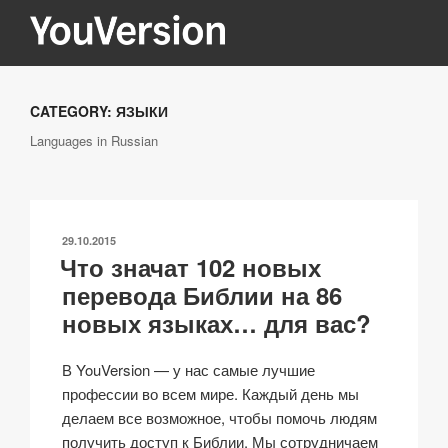
Перейти
к
содержимому
YOUVERSION
Seeking God every day.
CATEGORY:
ЯЗЫКИ
Languages in Russian
ОПУБЛИКОВАНО
29.10.2015
Что значат 102 новых
перевода Библии на 86
новых языках… для вас?
В YouVersion — у нас самые лучшие
профессии во всем мире. Каждый день мы
делаем все возможное, чтобы помочь людям
получить доступ к Библии. Мы сотрудничаем