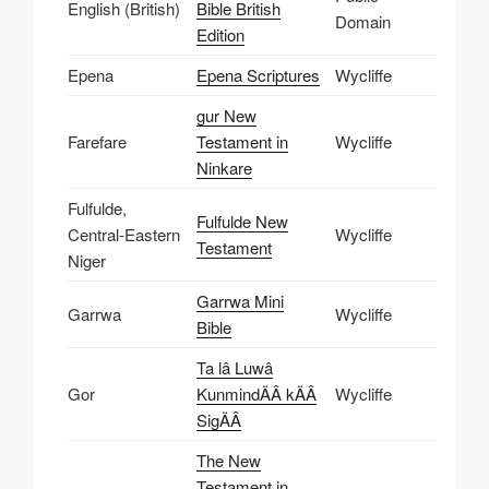
English (British)
Bible British
Domain
Edition
Epena
Epena Scriptures
Wycliffe
gur New
Farefare
Testament in
Wycliffe
Ninkare
Fulfulde,
Fulfulde New
Central-Eastern
Wycliffe
Testament
Niger
Garrwa Mini
Garrwa
Wycliffe
Bible
Ta lâ Luwâ
Gor
KunmindÄÂ kÄÂ
Wycliffe
SigÄÂ
The New
Testament in