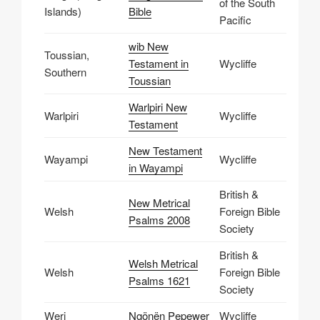
of the South
Islands)
Bible
Pacific
wib New
Toussian,
Testament in
Wycliffe
Southern
Toussian
Warlpiri New
Warlpiri
Wycliffe
Testament
New Testament
Wayampi
Wycliffe
in Wayampi
British &
New Metrical
Welsh
Foreign Bible
Psalms 2008
Society
British &
Welsh Metrical
Welsh
Foreign Bible
Psalms 1621
Society
Weri
Ngönën Pepewer
Wycliffe