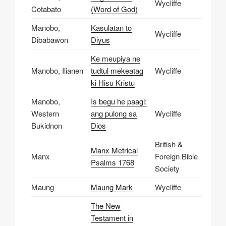
Wycliffe
Cotabato
(Word of God)
Manobo,
Kasulatan to
Wycliffe
Dibabawon
Diyus
Ke meupiya ne
Manobo, Ilianen
tudtul mekeatag
Wycliffe
ki Hisu Kristu
Manobo,
Is begu he paagi:
Western
ang pulong sa
Wycliffe
Bukidnon
Dios
British &
Manx Metrical
Manx
Foreign Bible
Psalms 1768
Society
Maung
Maung Mark
Wycliffe
The New
Testament in