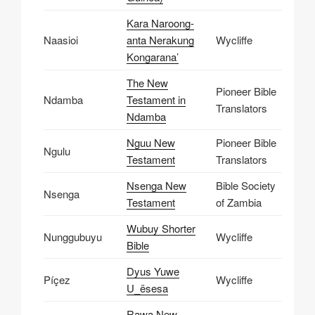
Kara Naroong-
Naasioi
anta Nerakung
Wycliffe
Kongarana’
The New
Pioneer Bible
Ndamba
Testament in
Translators
Ndamba
Nguu New
Pioneer Bible
Ngulu
Testament
Translators
Nsenga New
Bible Society
Nsenga
Testament
of Zambia
Wubuy Shorter
Nunggubuyu
Wycliffe
Bible
Dyus Yuwe
Píçez
Wycliffe
U_ësesa
Rawa New