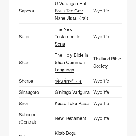
U Vurungan Rof
Saposa
Foun Ten Gov
Wycliffe
Nane Jisas Krais
The New
Sena
Testament in
Wycliffe
Sena
The Holy Bible in
Thailand Bible
Shan
Shan Common
Society
Language
Sherpa
कोन्छ्‌योककी सुङ
Wycliffe
Sinaugoro
Ginitago Variguna
Wycliffe
Siroi
Kuate Tuku Pasa
Wycliffe
Subanen
New Testament
Wycliffe
(Central)
Kitab Bogu