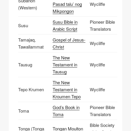
Subanon
Pasad taluʼ nog
Wycliffe
(Western)
Mikpongon
Susu Bible in
Pioneer Bible
Susu
Arabic Script
Translators
Tamajaq,
Gospel of Jesus-
Wycliffe
Tawallammat
Christ
The New
Tausug
Testament in
Wycliffe
Tausug
The New
Tepo Krumen
Testament in
Wycliffe
Kroumen Tepo
God’s Book in
Pioneer Bible
Toma
Toma
Translators
Bible Society
Tonga (Tonga
Tongan Moulton