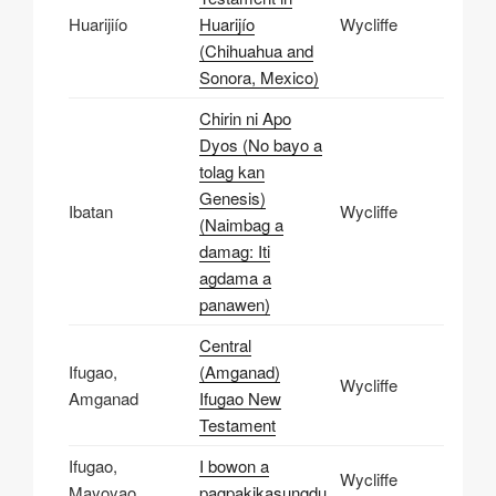
Huarijiío
Huarijío
Wycliffe
(Chihuahua and
Sonora, Mexico)
Chirin ni Apo
Dyos (No bayo a
tolag kan
Genesis)
Ibatan
Wycliffe
(Naimbag a
damag: Iti
agdama a
panawen)
Central
Ifugao,
(Amganad)
Wycliffe
Amganad
Ifugao New
Testament
Ifugao,
I bowon a
Wycliffe
Mayoyao
pagpakikasungdu