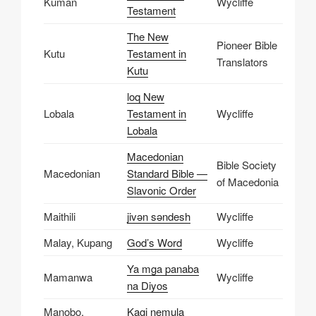
Kuman
Wycliffe
Testament
The New
Pioneer Bible
Kutu
Testament in
Translators
Kutu
loq New
Lobala
Testament in
Wycliffe
Lobala
Macedonian
Bible Society
Macedonian
Standard Bible —
of Macedonia
Slavonic Order
Maithili
jivən səndesh
Wycliffe
Malay, Kupang
God’s Word
Wycliffe
Ya mga panaba
Mamanwa
Wycliffe
na Diyos
Manobo,
Kagi nemula