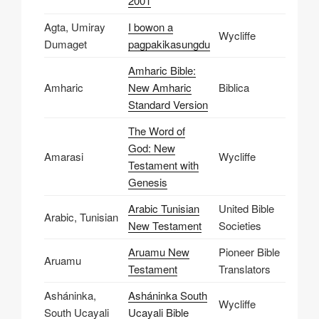
2001
Agta, Umiray
I bowon a
Wycliffe
Dumaget
pagpakikasungdu
Amharic Bible:
Amharic
New Amharic
Biblica
Standard Version
The Word of
God: New
Amarasi
Wycliffe
Testament with
Genesis
Arabic Tunisian
United Bible
Arabic, Tunisian
New Testament
Societies
Aruamu New
Pioneer Bible
Aruamu
Testament
Translators
Asháninka,
Asháninka South
Wycliffe
South Ucayali
Ucayali Bible