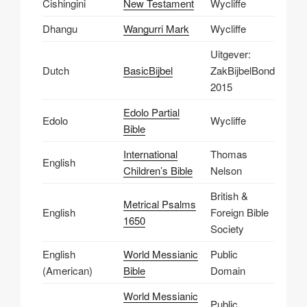
Cishingini
New Testament
Wycliffe
Dhangu
Wangurri Mark
Wycliffe
Uitgever:
Dutch
BasicBijbel
ZakBijbelBond
2015
Edolo Partial
Edolo
Wycliffe
Bible
International
Thomas
English
Children’s Bible
Nelson
British &
Metrical Psalms
English
Foreign Bible
1650
Society
English
World Messianic
Public
(American)
Bible
Domain
World Messianic
Public