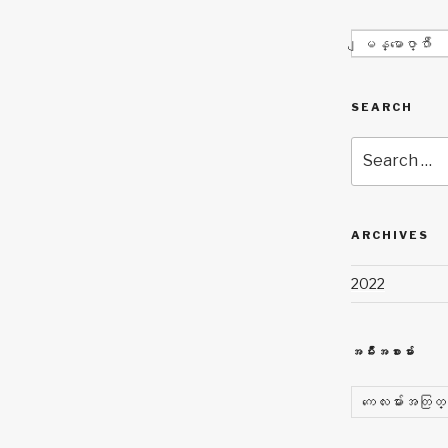
ျမန္မာေဇာ္ဂ်ီာ
SEARCH
Search
for:
ARCHIVES
2022
အမ်ိဳးအစားမ်ား
က​ေလးမ်ားအတြတ