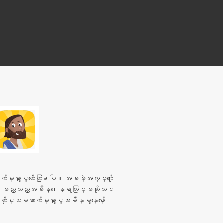
်မ္းစာႏွင့္ထိေတြ႕ပါ။
အခမဲ့အက္ပ္ကိုေ
ါ
မည္သည့္အခ်ိန္၊ေနရာတြင္မဆိုသင္
င္းသမၼာက်မ္းစာႏွင့္အခ်ိန္မွန္ေပ်ာ္ေ