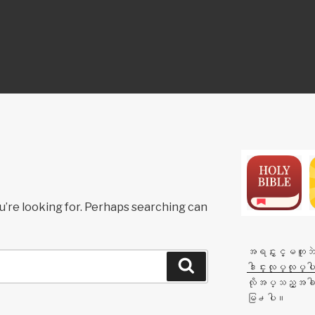
ON
u’re looking for. Perhaps searching can
အရင္ႏွင့္မတူဘဲက
Search
ဒါင္းလုပ္လုပ္ပ
လိုအပ္သည့္အခါတို
မြ႕ပါ။