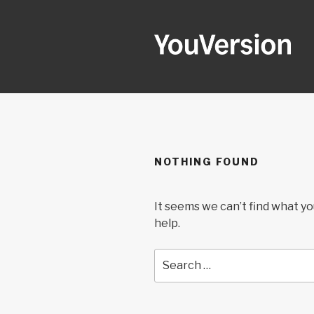
Skip
to
content
YOUVERSI
Seeking God every day.
NOTHING FOUND
It seems we can’t find what yo
help.
Search
for: