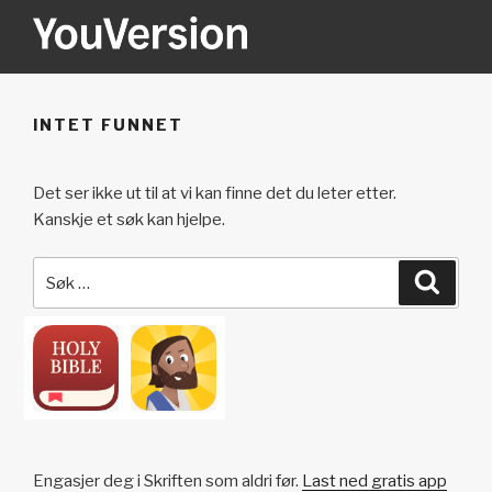
Gå
til
innhold
YOUVERSION
Seeking God every day.
INTET FUNNET
Det ser ikke ut til at vi kan finne det du leter etter.
Kanskje et søk kan hjelpe.
Søk
Søk
etter:
Engasjer deg i Skriften som aldri før.
Last ned gratis app