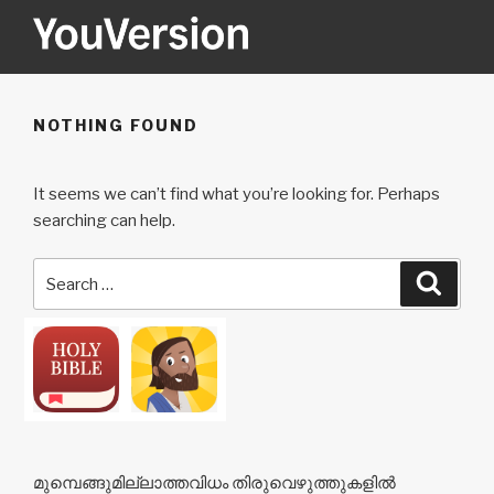
Skip
to
content
YOUVERSION
Seeking God every day.
NOTHING FOUND
It seems we can’t find what you’re looking for. Perhaps
searching can help.
Search
Searc
for:
മുമ്പെങ്ങുമില്ലാത്തവിധം തിരുവെഴുത്തുകളിൽ