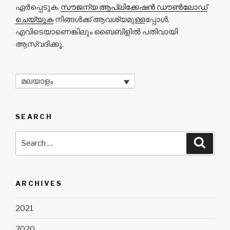
ഏർപ്പെടുക.
സൗജന്യ ആപ്ലിക്കേഷൻ ഡൗൺലോഡ്
ചെയ്യുക
നിങ്ങൾക്ക് ആവശ്യമുള്ളപ്പോൾ,
എവിടെയാണെങ്കിലും ബൈബിളിൽ പതിവായി
ആസ്വദിക്കൂ.
മലയാളം
SEARCH
Search
Searc
for:
ARCHIVES
2021
2020