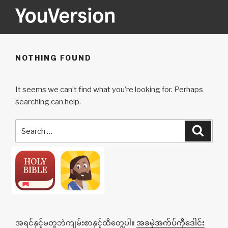
Skip
to
content
YOUVERSION
Seeking God every day.
NOTHING FOUND
It seems we can’t find what you’re looking for. Perhaps
searching can help.
Search
Searc
for:
အရင်နှင့်မတူဘဲကျမ်းစာနှင့်ထိတွေ့ပါ။
အခမဲ့အက်ပ်ကိုဒေါင်း