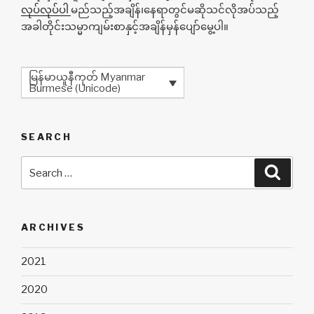
လုပ်လုပ်ပါ
မည်သည့်အချိန်၊နေရာတွင်မဆိုသင်လိုအပ်သည့်
အခါတိုင်းသမ္မာကျမ်းစာနှင့်အချိန်မှန်ပျော်မွေ့ပါ။
မြန်မာယူနီကုတ် Myanmar
Burmese (Unicode)
SEARCH
Search
Searc
for:
ARCHIVES
2021
2020