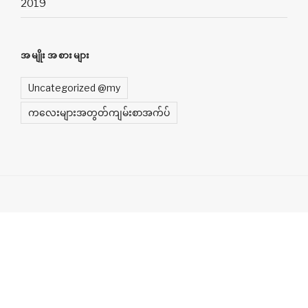
2019
အမျိုးအစားများ
Uncategorized @my
က​လေးများအတွတ်ကျမ်းစာအက်ပ်