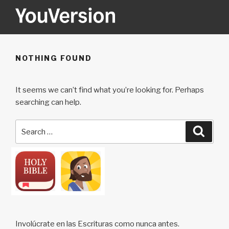
Skip
to
content
YOUVERSION
Seeking God every day.
NOTHING FOUND
It seems we can’t find what you’re looking for. Perhaps
searching can help.
Search
Searc
for:
Involúcrate en las Escrituras como nunca antes.