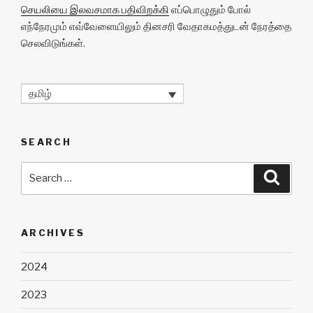
செயலியை இலவசமாக பதிவிறக்கி
எப்பொழுதும் போல்
எந்நேரமும் எவ்வேளையிலும் தினசரி வேதாகமத்துடன் நேரத்தை
செலவிடுங்கள்.
தமிழ்
SEARCH
Search
Searc
for:
ARCHIVES
2024
2023