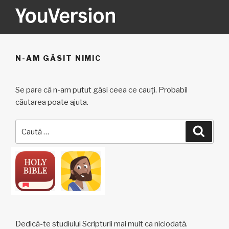
Sari
la
conținut
YOUVERSION
Seeking God every day.
N-AM GĂSIT NIMIC
Se pare că n-am putut găsi ceea ce cauți. Probabil
căutarea poate ajuta.
Caută
Căuta
după:
Dedică-te studiului Scripturii mai mult ca niciodată.