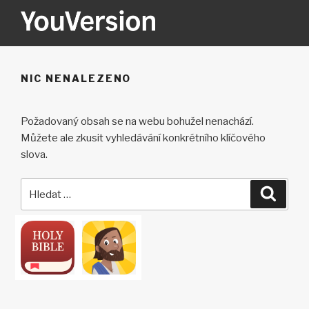
Přejít
k
obsahu
YOUVERSION
Seeking God every day.
webu
NIC NENALEZENO
Požadovaný obsah se na webu bohužel nenachází.
Můžete ale zkusit vyhledávání konkrétního klíčového
slova.
Hledat:
Hledán