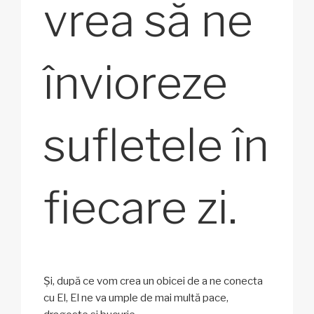
vrea să ne
învioreze
sufletele în
fiecare zi.
Și, după ce vom crea un obicei de a ne conecta
cu El, El ne va umple de mai multă pace,