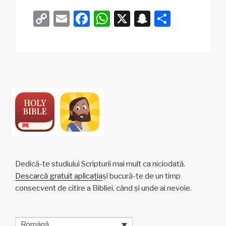
C
E
F
W
X
S
P
o
m
a
h
n
ar
p
ail
c
at
a
ta
y
e
s
p
je
Li
b
A
c
az
n
o
p
h
ă
k
o
p
at
k
Dedică-te studiului Scripturii mai mult ca niciodată.
Descarcă gratuit aplicația
și bucură-te de un timp
consecvent de citire a Bibliei, când și unde ai nevoie.
Română