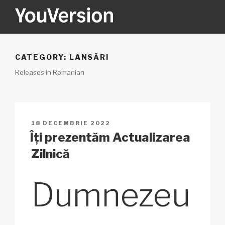
Sari
la
conținut
YOUVERSION
Seeking God every day.
CATEGORY:
LANSĂRI
Releases in Romanian
PUBLICAT
18 DECEMBRIE 2022
PE
Îți prezentăm Actualizarea
Zilnică
Dumnezeu