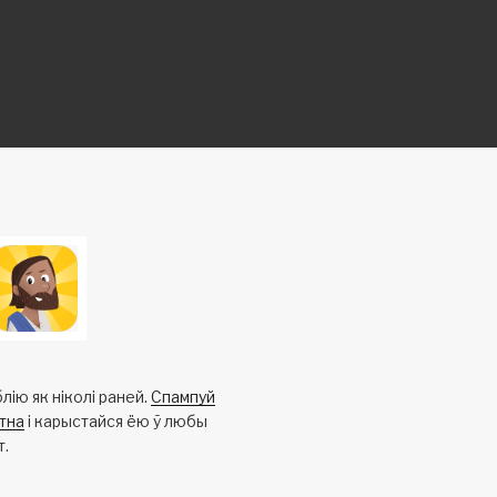
лію як ніколі раней.
Спампуй
тна
і карыстайся ёю ў любы
т.