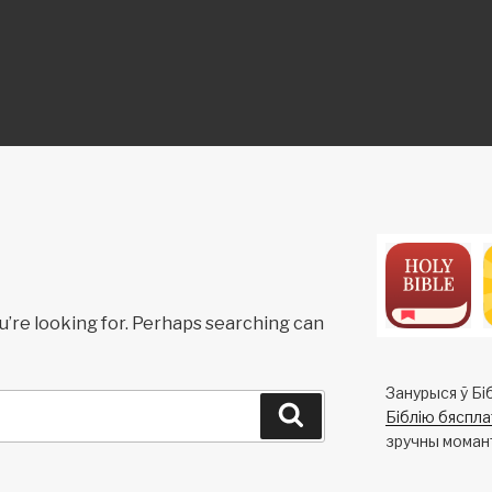
ON
u’re looking for. Perhaps searching can
Занурыся ў Біб
Search
Біблію бяспла
зручны моман