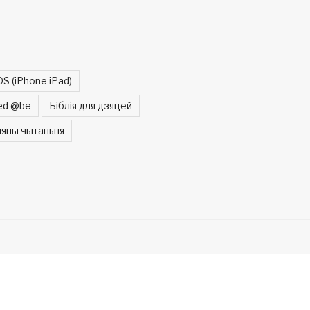
OS (iPhone iPad)
ed @be
Біблія для дзяцей
яны чытаньня