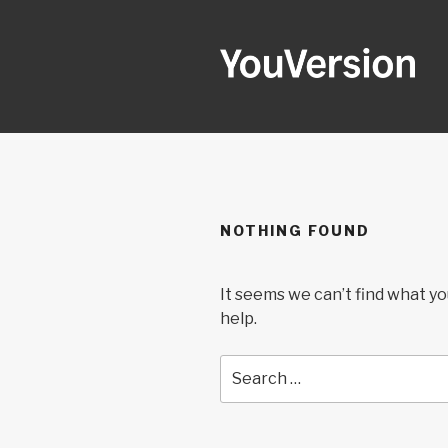
Skip
to
content
YOUVERSI
Seeking God every day.
NOTHING FOUND
It seems we can’t find what yo
help.
Search
for: