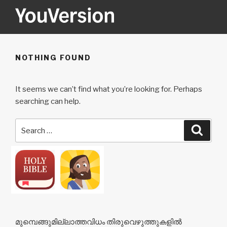
Skip
to
content
YOUVERSION
Seeking God every day.
NOTHING FOUND
It seems we can’t find what you’re looking for. Perhaps
searching can help.
Search
Searc
for:
മുമ്പെങ്ങുമില്ലാത്തവിധം തിരുവെഴുത്തുകളിൽ