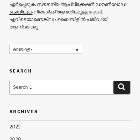
ഏർപ്പെടുക.
സൗജന്യ ആപ്ലിക്കേഷൻ ഡൗൺലോഡ്
ചെയ്യുക
നിങ്ങൾക്ക് ആവശ്യമുള്ളപ്പോൾ,
എവിടെയാണെങ്കിലും ബൈബിളിൽ പതിവായി
ആസ്വദിക്കൂ.
മലയാളം
SEARCH
Search
Searc
for:
ARCHIVES
2021
2020