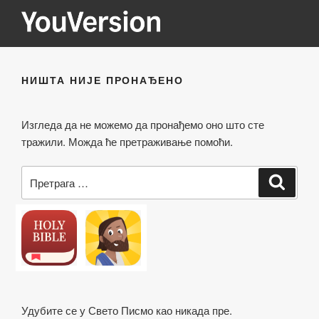
Скочи
на
садржај
YOUVERSION
Seeking God every day.
НИШТА НИЈЕ ПРОНАЂЕНО
Изгледа да не можемо да пронађемо оно што сте
тражили. Можда ће претраживање помоћи.
Претрага
Претр
за:
Удубите се у Свето Писмо као никада пре.