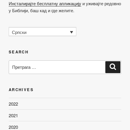
Инсталирајте бесплатну апликацију
и уживајте редовно
у Библији, баш кад и где желите.
Српски
SEARCH
Претрага
Претр
за:
ARCHIVES
2022
2021
2020