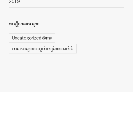
2019
အမျိုးအစားများ
Uncategorized @my
က​လေးများအတွတ်ကျမ်းစာအက်ပ်