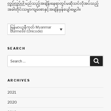
လုပ်လုပ်ပါ
မည်သည့်အချိန်၊နေရာတွင်မဆိုသင်လိုအပ်သည့်
အခါတိုင်းသမ္မာကျမ်းစာနှင့်အချိန်မှန်ပျော်မွေ့ပါ။
မြန်မာယူနီကုတ် Myanmar
Burmese (Unicode)
SEARCH
Search
Searc
for:
ARCHIVES
2021
2020