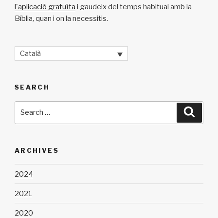
l'aplicació gratuïta
i gaudeix del temps habitual amb la
Bíblia, quan i on la necessitis.
Català
SEARCH
Search
Searc
for:
ARCHIVES
2024
2021
2020