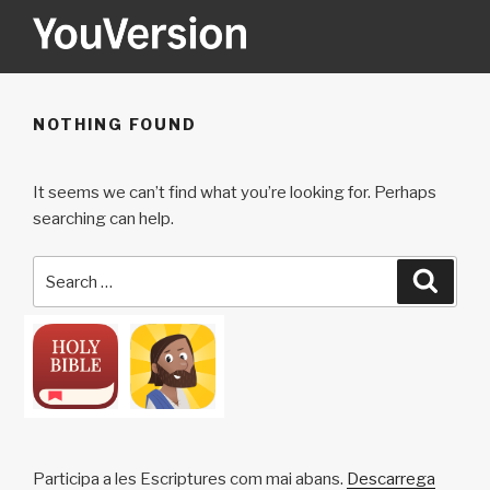
Skip
to
content
YOUVERSION
Seeking God every day.
NOTHING FOUND
It seems we can’t find what you’re looking for. Perhaps
searching can help.
Search
Searc
for:
Participa a les Escriptures com mai abans.
Descarrega