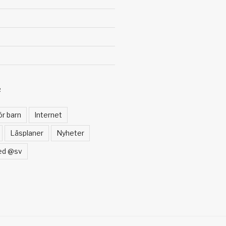
R
ör barn
Internet
Läsplaner
Nyheter
ed @sv