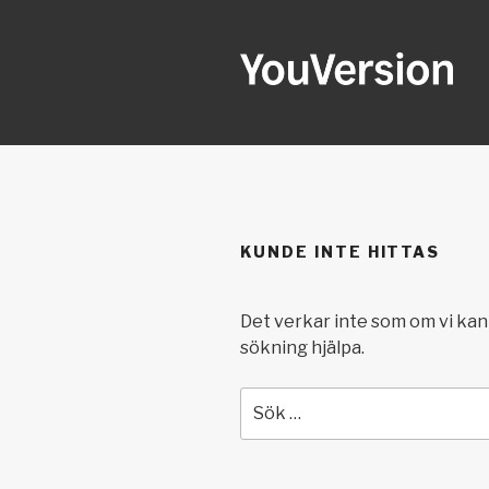
Hoppa
till
innehåll
YOUVERSI
Seeking God every day.
KUNDE INTE HITTAS
Det verkar inte som om vi kan 
sökning hjälpa.
Sök
efter: