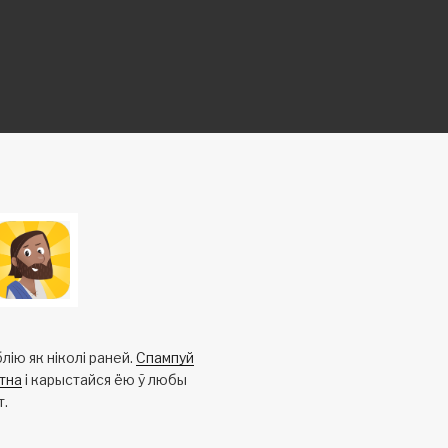
лію як ніколі раней.
Спампуй
тна
і карыстайся ёю ў любы
т.