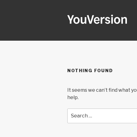
Skip
to
content
YOUVERSI
Seeking God every day.
NOTHING FOUND
It seems we can’t find what yo
help.
Search
for: