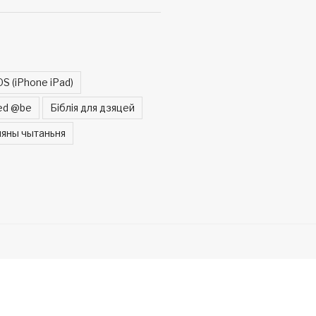
OS (iPhone iPad)
ed @be
Біблія для дзяцей
яны чытаньня