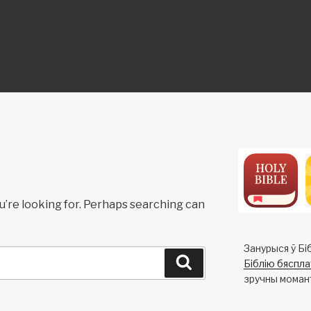
ON
u’re looking for. Perhaps searching can
Занурыся ў Біб
Search
Біблію бяспла
зручны моман