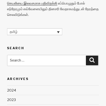
செயலியை இலவசமாக பதிவிறக்கி
எப்பொழுதும் போல்
எந்நேரமும் எவ்வேளையிலும் தினசரி வேதாகமத்துடன் நேரத்தை
செலவிடுங்கள்.
தமிழ்
SEARCH
Search
Searc
for:
ARCHIVES
2024
2023