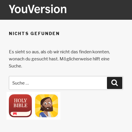
Zum
Inhalt
springen
YOUVERSION
Seeking God every day.
NICHTS GEFUNDEN
Es sieht so aus, als ob wir nicht das finden konnten,
wonach du gesucht hast. Möglicherweise hilft eine
Suche.
Suche
Suche
nach: