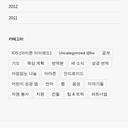
2012
2011
카테고리
iOS (아이폰 아이패드)
Uncategorized @ko
공개
기도
묵상 계획
번역본
새 소식
성경 번역
아낌없는 나눔
아마존
안드로이드
어린이 성경 앱
언어
웹
음성
이야기들
자원 봉사
지원
킨들
팁 & 트릭
파트너쉽