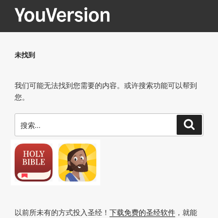
跳
至
内
YOUVERSION
Seeking God every day.
容
未找到
我们可能无法找到您需要的内容。或许搜索功能可以帮到
您。
搜
搜
索
索：
以前所未有的方式投入圣经！
下载免费的圣经软件
，就能