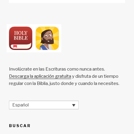
p
ail
c
at
a
ar
y
e
s
p
e
Li
b
A
c
n
o
p
h
k
o
p
at
k
Involúcrate en las Escrituras como nunca antes.
Descarga la aplicación gratuita
y disfruta de un tiempo
regular con la Biblia, justo donde y cuando la necesites.
Español
BUSCAR