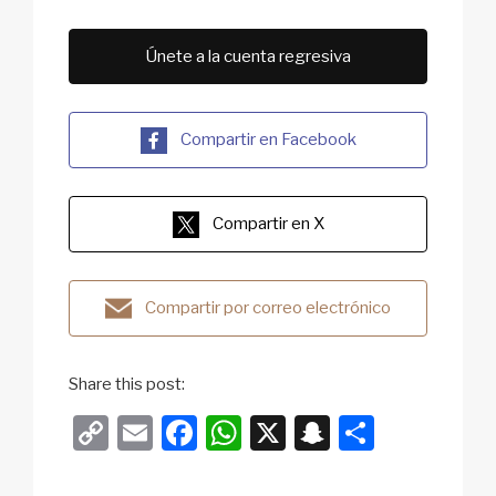
Únete a la cuenta regresiva
Compartir en Facebook
Compartir en X
Compartir por correo electrónico
Share this post:
C
E
F
W
X
S
S
o
m
a
h
n
h