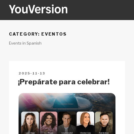
Skip
to
content
YOUVERSION
Seeking God every day.
CATEGORY:
EVENTOS
Events in Spanish
POSTED
2025-11-13
ON
¡Prepárate para celebrar!