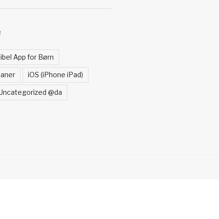
R
ibel App for Børn
laner
iOS (iPhone iPad)
Uncategorized @da