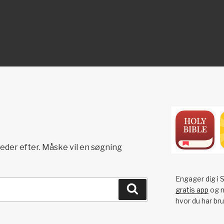
ON
 leder efter. Måske vil en søgning
Engager dig i S
Søg
gratis app
og n
hvor du har bru