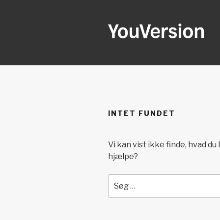
Videre
til
indhold
YOUVERSI
Seeking God every day.
INTET FUNDET
Vi kan vist ikke finde, hvad du
hjælpe?
Søg
efter: