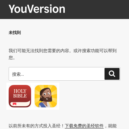
跳
至
内
YOUVERSION
Seeking God every day.
容
未找到
我们可能无法找到您需要的内容。或许搜索功能可以帮到
您。
搜
搜
索
索：
以前所未有的方式投入圣经！
下载免费的圣经软件
，就能