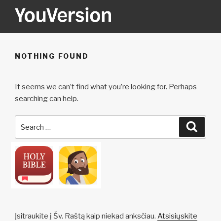
Skip
to
content
YOUVERSION
Seeking God every day.
NOTHING FOUND
It seems we can’t find what you’re looking for. Perhaps
searching can help.
Search
Searc
for:
Įsitraukite į Šv. Raštą kaip niekad anksčiau.
Atsisiųskite